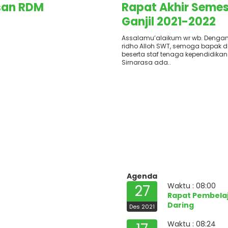
san RDM
Rapat Akhir Semes
Ganjil 2021-2022
Assalamu’alaikum wr wb. Deng
ridho Alloh SWT, semoga bapak d
beserta staf tenaga kependidikan
Sirnarasa ada..
Agenda
Waktu : 08:00
27
Rapat Pembela
Daring
Des 2021
Waktu : 08:24