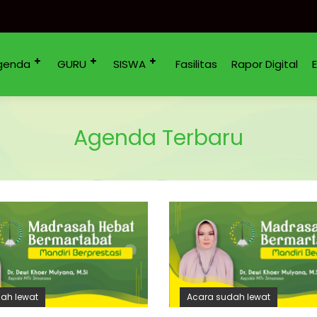
genda
GURU
SISWA
Fasilitas
Rapor Digital
Agenda Terbaru
ah lewat
Acara sudah lewat