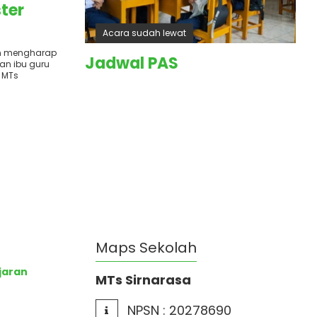
ter
Acara sudah lewat
an mengharap
Jadwal PAS
an ibu guru
 MTs
Maps Sekolah
jaran
MTs Sirnarasa
NPSN :
20278690